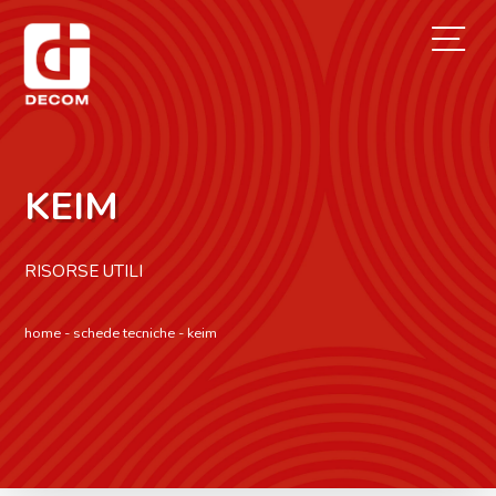
Acconsento alla
» privacy policy
KEIM
RISORSE UTILI
home
-
schede tecniche
-
keim