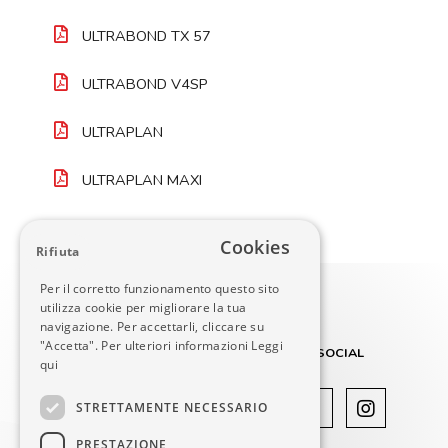
ULTRABOND TX 57
ULTRABOND V4SP
ULTRAPLAN
ULTRAPLAN MAXI
Cookies
Rifiuta
Per il corretto funzionamento questo sito
utilizza cookie per migliorare la tua
navigazione. Per accettarli, cliccare su
"Accetta". Per ulteriori informazioni
Leggi
SOCIAL
qui
STRETTAMENTE NECESSARIO
DECOM SRL
PRESTAZIONE
Via Vaccarezza 12