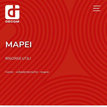
Acconsento alla
» privacy policy
MAPEI
RISORSE UTILI
home
-
schede tecniche
-
mapei