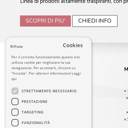
Linea di prodotti altamente traspiranti, con p
SCOPRI DI PIU'
CHIEDI INFO
Cookies
Rifiuta
Per il corretto funzionamento questo sito
utilizza cookie per migliorare la tua
navigazione. Per accettarli, cliccare su
M
"Accetta". Per ulteriori informazioni
Leggi
qui
»
DECOM SRL
STRETTAMENTE NECESSARIO
Via Vaccarezza 12
»
24040 Osio Sopra (Bg)
PRESTAZIONE
Tel 035 500687
Fax 035 501777
TARGETING
info@decombg.it
»
FUNZIONALITÀ
P.Iva 00399730167