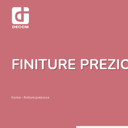
FINITURE PREZI
home
- finiture preziose