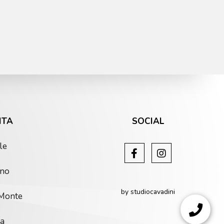
ITA
SOCIAL
le
ino
by studiocavadini
 Monte
035 50
ra