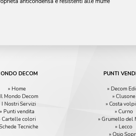
roprietà anticondensa e resistenti alle muffe
ONDO DECOM
PUNTI VEND
» Home
» Decom Edi
 Il Mondo Decom
» Clusone
 I Nostri Servizi
» Costa volp
» Punti vendita
» Curno
» Cartelle colori
» Grumello del
 Schede Tecniche
» Lecco
» Osio Sop