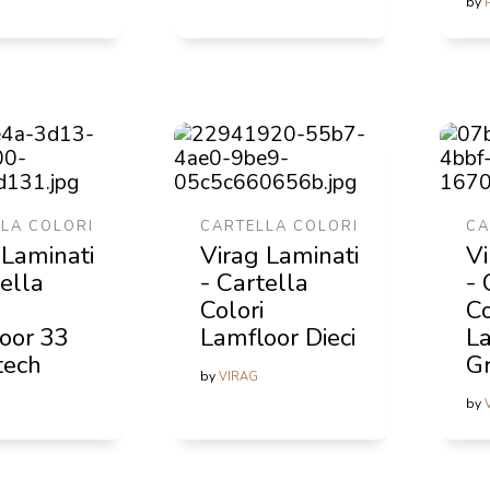
by
LA COLORI
CARTELLA COLORI
CA
 Laminati
Virag Laminati
Vi
tella
- Cartella
- 
Colori
Co
oor 33
Lamfloor Dieci
L
tech
G
by
VIRAG
by