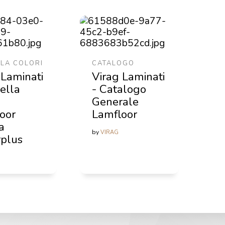
LA COLORI
CATALOGO
 Laminati
Virag Laminati
tella
- Catalogo
Generale
oor
Lamfloor
a
by
VIRAG
plus