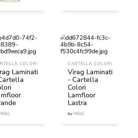
PARQCOLOR
RTELLA COLORI
CARTELLA COLORI
rag Laminati
Virag Laminati
Cartella
- Cartella
lori
Colori
amfloor
Lamfloor
rande
Lastra
by
VIRAG
VIRAG