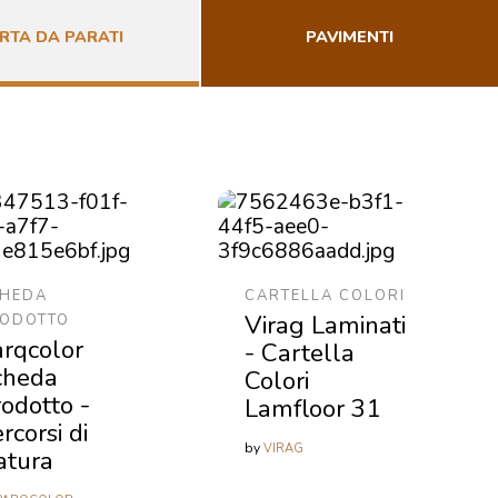
RTA DA PARATI
PAVIMENTI
HEDA
CARTELLA COLORI
Virag Laminati
ODOTTO
rqcolor
- Cartella
cheda
Colori
odotto -
Lamfloor 31
rcorsi di
by
VIRAG
atura