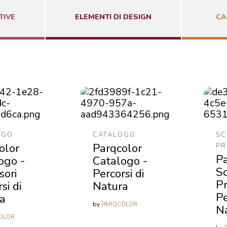
TIVE
ELEMENTI DI DESIGN
CA
OGO
CATALOGO
SC
olor
Parqcolor
PR
Pa
ogo -
Catalogo -
S
sori
Percorsi di
Pr
si di
Natura
Pe
a
by
PARQCOLOR
N
OLOR